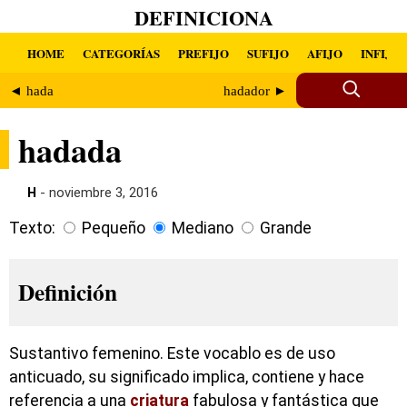
DEFINICIONA
HOME
CATEGORÍAS
PREFIJO
SUFIJO
AFIJO
INFIJO
◄ hada
hadador ►
hadada
H
- noviembre 3, 2016
Texto:
Pequeño
Mediano
Grande
Definición
Sustantivo femenino. Este vocablo es de uso
anticuado, su significado implica, contiene y hace
referencia a una
criatura
fabulosa y fantástica que