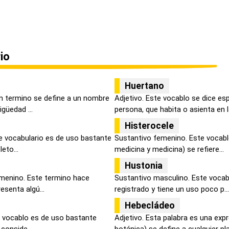
io
Huertano
n termino se define a un nombre
Adjetivo. Este vocablo se dice e
güedad ...
persona, que habita o asienta en la
Histerocele
e vocabulario es de uso bastante
Sustantivo femenino. Este vocabl
eto...
medicina y medicina) se refiere...
Hustonia
menino. Este termino hace
Sustantivo masculino. Este vocab
esenta algú...
registrado y tiene un uso poco p...
Hebecládeo
 vocablo es de uso bastante
Adjetivo. Esta palabra es una exp
 conside...
botánica) se define a cualquier pla