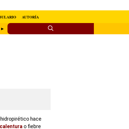
BULARIO
AUTORÍA
s ►
 hidropirético hace
calentura
o fiebre