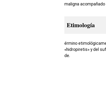
maligna acompañado p
Etimología
érmino etimológicame
«hidropiretis» y del su
de.