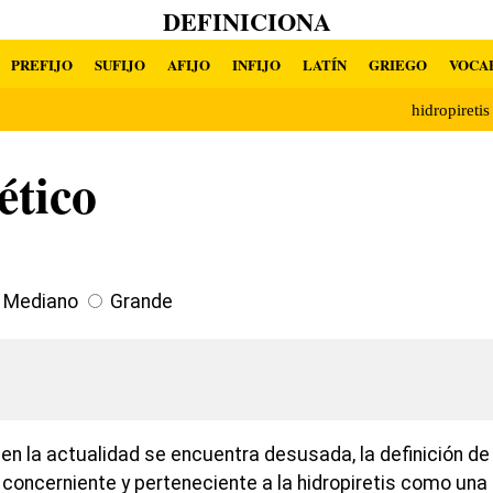
DEFINICIONA
PREFIJO
SUFIJO
AFIJO
INFIJO
LATÍN
GRIEGO
VOCA
hidropireti
ético
Mediano
Grande
 en la actualidad se encuentra desusada, la definición de
 concerniente y perteneciente a la hidropiretis como una