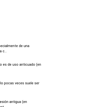
specialmente de una
 c...
o es de uso anticuado (en
lo pocas veces suele ser
resión antigua (en
nt...