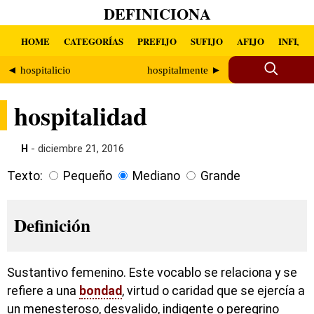
DEFINICIONA
HOME
CATEGORÍAS
PREFIJO
SUFIJO
AFIJO
INFIJO
◄ hospitalicio
hospitalmente ►
hospitalidad
H
- diciembre 21, 2016
Texto:
Pequeño
Mediano
Grande
Definición
Sustantivo femenino. Este vocablo se relaciona y se
refiere a una
bondad
, virtud o caridad que se ejercía a
un menesteroso, desvalido, indigente o peregrino