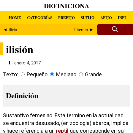
DEFINICIONA
HOME
CATEGORÍAS
PREFIJO
SUFIJO
AFIJO
INFIJO
◄ ilirio
iliterato ►
ilisión
I
- enero 4, 2017
Texto:
Pequeño
Mediano
Grande
Definición
Sustantivo femenino. Esta termino en la actualidad
se encuentra desusado, (en zoología) abarca, implica
y hace referencia a un
reptil
que corresponde en su