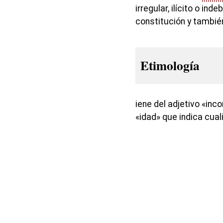
irregular, ilícito o i
constitución y tambié
Etimología
iene del adjetivo «inco
«idad» que indica cual