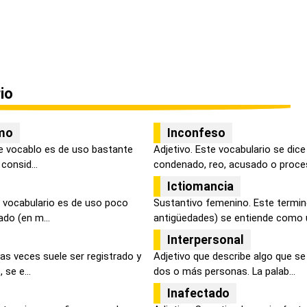
io
smo
Inconfeso
e vocablo es de uso bastante
Adjetivo. Este vocabulario se dic
 consid...
condenado, reo, acusado o proces
Ictiomancia
 vocabulario es de uso poco
Sustantivo femenino. Este termin
ado (en m...
antigüedades) se entiende como un
Interpersonal
as veces suele ser registrado y
Adjetivo que describe algo que se 
se e...
dos o más personas. La palab...
Inafectado