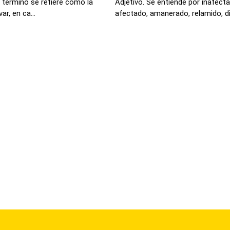
 termino se refiere como la
Adjetivo. Se entiende por inafect
r, en ca...
afectado, amanerado, relamido, di