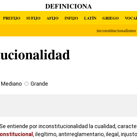
DEFINICIONA
PREFIJO
SUFIJO
AFIJO
INFIJO
LATÍN
GRIEGO
VOCA
inconstitucionalism
tucionalidad
Mediano
Grande
e entiende por inconstitucionalidad la cualidad, caracte
onstitucional
, ilegítimo, antirreglamentario, ilegal, injusto