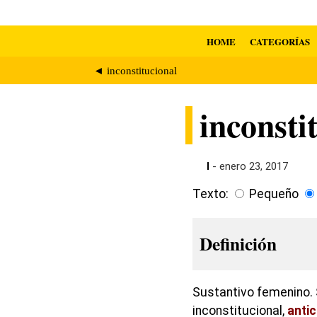
HOME
CATEGORÍAS
◄ inconstitucional
inconsti
I
- enero 23, 2017
Texto:
Pequeño
Definición
Sustantivo femenino. S
inconstitucional,
antic