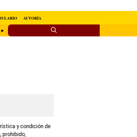
BULARIO
AUTORÍA
o ►
rística y condición de
, prohibido,