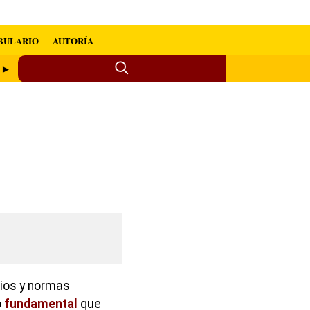
BULARIO
AUTORÍA
o ►
pios y normas
o
fundamental
que