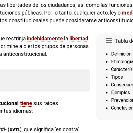
las libertades de los ciudadanos, así como las funciones 
ituciones públicas. Por lo tanto, cualquier acto, ley o
med
tos constitucionales puede considerarse anticonstitucio
que restrinja
indebidamente
la
libertad
Tabla d
scrimine a ciertos grupos de personas
 anticonstitucional.
Definición
Etimologí
Caracterís
Tipos
Consecuen
Ejemplos
Prevenció
tucional
tiene
sus raíces
Conclusió
entes idiomas:
nti-
(
αντι
), que significa ‘en contra’.