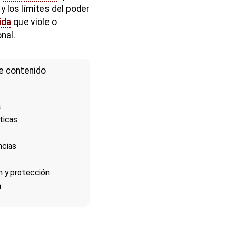
y los límites del poder
ida
que viole o
nal.
e contenido
a
ticas
cias
n y protección
n