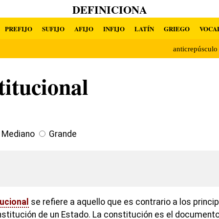
DEFINICIONA
PREFIJO
SUFIJO
AFIJO
INFIJO
LATÍN
GRIEGO
VOCA
anticrepúscul
titucional
Mediano
Grande
tucional
se refiere a aquello que es contrario a los princi
nstitución de un Estado. La constitución es el document