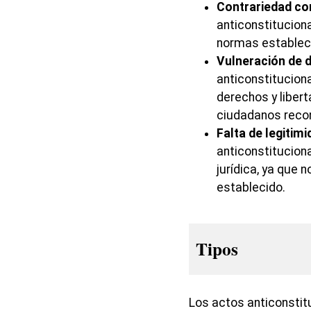
Contrariedad con
anticonstituciona
normas estableci
Vulneración de 
anticonstituciona
derechos y liber
ciudadanos recon
Falta de legitimi
anticonstituciona
jurídica, ya que 
establecido.
Tipos
Los actos anticonstit