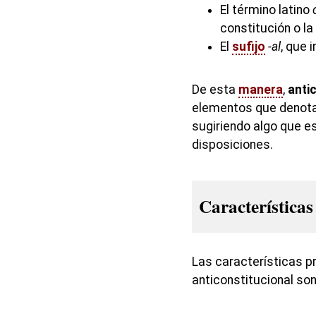
El término latino
constitución o la
El
sufijo
-al
, que i
De esta
manera
,
anti
elementos que denotan
sugiriendo algo que es
disposiciones.
Características
Las características p
anticonstitucional son