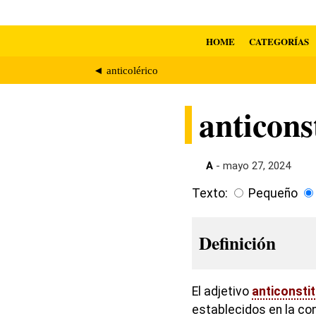
HOME
CATEGORÍAS
◄ anticolérico
anticons
A
- mayo 27, 2024
Texto:
Pequeño
Definición
El adjetivo
anticonsti
establecidos en la co