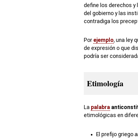
define los derechos y 
del gobierno y las inst
contradiga los precep
Por
ejemplo
, una ley 
de expresión o que di
podría ser considerada
Etimología
La
palabra
anticonsti
etimológicas en difer
El prefijo griego
a