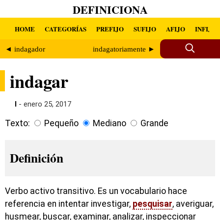
DEFINICIONA
HOME
CATEGORÍAS
PREFIJO
SUFIJO
AFIJO
INFIJO
◄ indagador
indagatoriamente ►
indagar
I
- enero 25, 2017
Texto:
Pequeño
Mediano
Grande
Definición
Verbo activo transitivo. Es un vocabulario hace
referencia en intentar investigar,
pesquisar
, averiguar,
husmear, buscar, examinar, analizar, inspeccionar