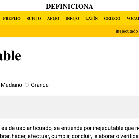
DEFINICIONA
PREFIJO
SUFIJO
AFIJO
INFIJO
LATÍN
GRIEGO
VOCA
inejecutad
able
Mediano
Grande
 es de uso anticuado, se entiende por inejecutable que no
obrar, hacer, efectuar, cumplir, concluir, elaborar o verifi