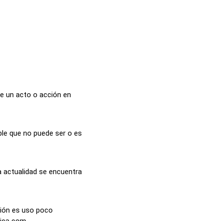
de un acto o acción en
ible que no puede ser o es
a actualidad se encuentra
sión es uso poco
ica com...