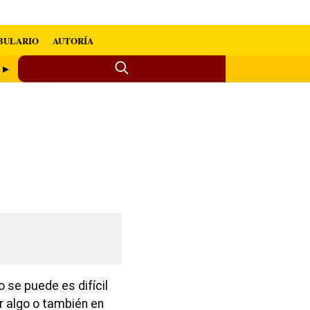
BULARIO
AUTORÍA
o ►
 se puede es difícil
car algo o también en