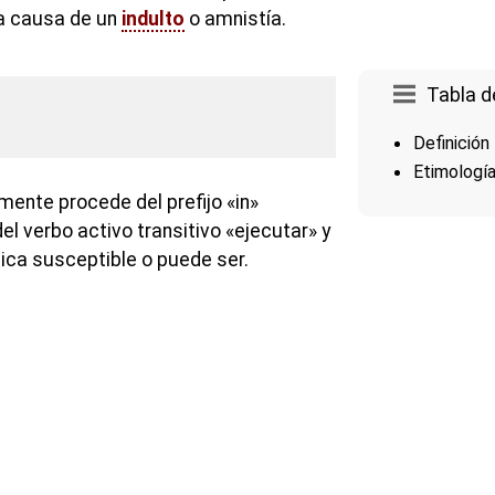
 a causa de un
indulto
o amnistía.
Tabla d
Definición
Etimologí
mente procede del prefijo «in»
del verbo activo transitivo «ejecutar» y
ndica susceptible o puede ser.