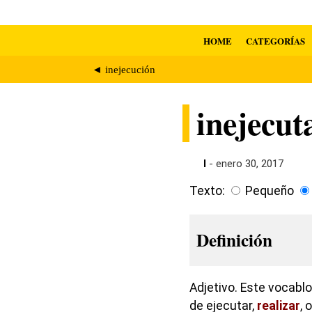
HOME
CATEGORÍAS
◄ inejecución
inejecut
I
- enero 30, 2017
Texto:
Pequeño
Definición
Adjetivo. Este vocablo
de ejecutar,
realizar
, 