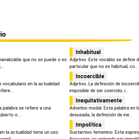
io
Inhabitual
inanalizable que no se puede o es
Adjetivo. Este vocablo se define 
...
particular que no es habitual, co...
Incoercible
 vocabulario en la actualidad
Adjetivo. La definición de incoerc
iere...
imposible de ser coercido, i...
Inequitativamente
 palabra se refiere a una
Adverbio modal. Esta palabra en l
bierto o ...
desusada, la definición de ine...
Impolítica
en la actualidad tiene un uso
Sustantivo femenino. Esta expre
cend...
frecuente, se entiende por impolít