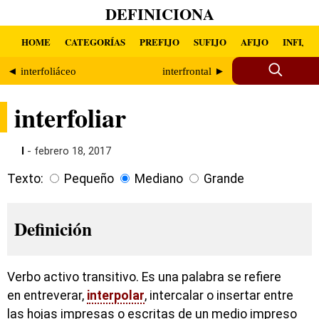
DEFINICIONA
HOME
CATEGORÍAS
PREFIJO
SUFIJO
AFIJO
INFIJO
◄ interfoliáceo
interfrontal ►
interfoliar
I
- febrero 18, 2017
Texto:
Pequeño
Mediano
Grande
Definición
Verbo activo transitivo. Es una palabra se refiere
en entreverar,
interpolar
, intercalar o insertar entre
las hojas impresas o escritas de un medio impreso