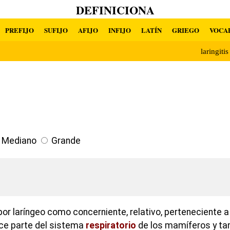
DEFINICIONA
PREFIJO
SUFIJO
AFIJO
INFIJO
LATÍN
GRIEGO
VOCA
laringiti
Mediano
Grande
por laríngeo como concerniente, relativo, perteneciente a
ce parte del sistema
respiratorio
de los mamíferos y ta