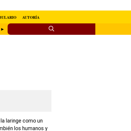
BULARIO
AUTORÍA
s ►
 la laringe como un
mbién los humanos y