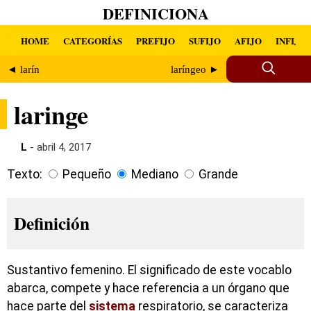
DEFINICIONA
HOME
CATEGORÍAS
PREFIJO
SUFIJO
AFIJO
INFIJO
◄ larín
laríngeo ►
laringe
L
- abril 4, 2017
Texto:
Pequeño
Mediano
Grande
Definición
Sustantivo femenino. El significado de este vocablo
abarca, compete y hace referencia a un órgano que
hace parte del
sistema
respiratorio, se caracteriza