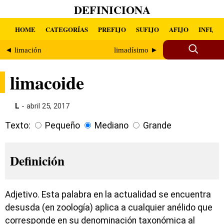
DEFINICIONA
HOME
CATEGORÍAS
PREFIJO
SUFIJO
AFIJO
INFIJO
◄ limación
limadísimo ►
limacoide
L
- abril 25, 2017
Texto:
Pequeño
Mediano
Grande
Definición
Adjetivo. Esta palabra en la actualidad se encuentra
desusda (en zoología) aplica a cualquier anélido que
corresponde en su denominación taxonómica al