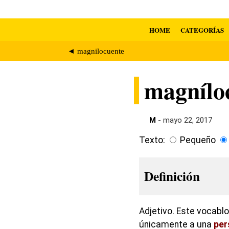
HOME
CATEGORÍAS
◄ magnilocuente
magnílo
M
- mayo 22, 2017
Texto:
Pequeño
Definición
Adjetivo. Este vocabl
únicamente a una
per