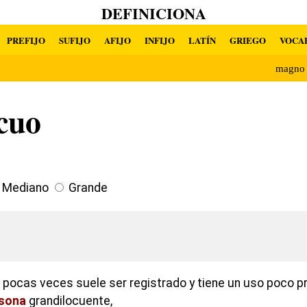
DEFINICIONA
PREFIJO
SUFIJO
AFIJO
INFIJO
LATÍN
GRIEGO
VOCA
magno
cuo
Mediano
Grande
o pocas veces suele ser registrado y tiene un uso poco p
sona
grandilocuente,