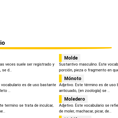
io
Molde
as veces suele ser registrado y
Sustantivo masculino. Este vocabu
se d...
porción, pieza o fragmento en que.
Mónoto
 vocabulario es de uso bastante
Adjetivo. Este término es de uso b
eto ...
anticuado, (en zoología) se ...
Moledero
te termino se trata de inculcar,
Adjetivo. Este vocabulario se ref
e...
de moler, machacar, picar, de...