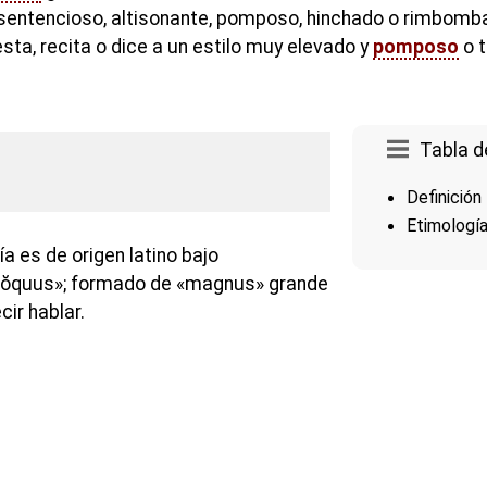
, sentencioso, altisonante, pomposo, hinchado o rimbomba
esta, recita o dice a un estilo muy elevado y
pomposo
o 
Tabla d
Definición
Etimologí
ía es de origen latino bajo
lŏquus»; formado de «magnus» grande
cir hablar.