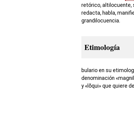
retórico, altilocuente
redacta, habla, manifi
grandilocuencia.
Etimología
bulario en su etimolog
denominación «magni
y «lŏqui» que quiere de