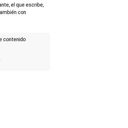
nte, el que escribe,
también con
e contenido
a