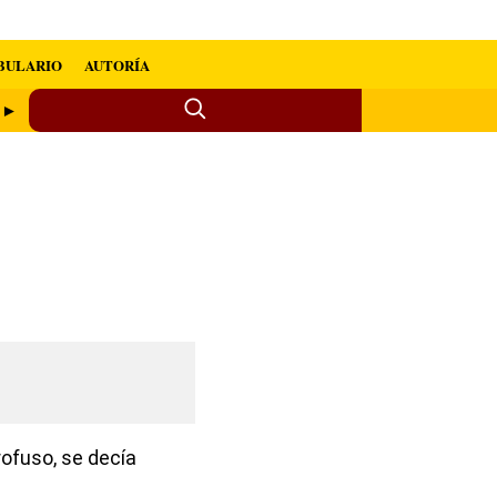
BULARIO
AUTORÍA
 ►
rofuso, se decía