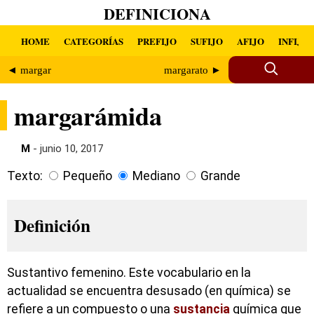
DEFINICIONA
HOME
CATEGORÍAS
PREFIJO
SUFIJO
AFIJO
INFIJO
◄ margar
margarato ►
margarámida
M
- junio 10, 2017
Texto:
Pequeño
Mediano
Grande
Definición
Sustantivo femenino. Este vocabulario en la
actualidad se encuentra desusado (en química) se
refiere a un compuesto o una
sustancia
química que