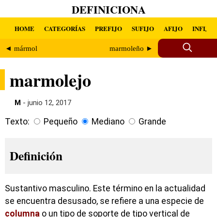
DEFINICIONA
HOME
CATEGORÍAS
PREFIJO
SUFIJO
AFIJO
INFIJO
◄ mármol
marmoleño ►
marmolejo
M
- junio 12, 2017
Texto:
Pequeño
Mediano
Grande
Definición
Sustantivo masculino. Este término en la actualidad
se encuentra desusado, se refiere a una especie de
columna
o un tipo de soporte de tipo vertical de