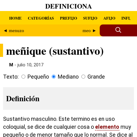
DEFINICIONA
HOME
CATEGORÍAS
PREFIJO
SUFIJO
AFIJO
INFIJO
◄ menuzo
meo ►
meñique (sustantivo)
M
- julio 10, 2017
Texto:
Pequeño
Mediano
Grande
Definición
Sustantivo masculino. Este termino es en uso
coloquial, se dice de cualquier cosa o
elemento
muy
pequeño o de menor tamaño que lo normal. Se dice al