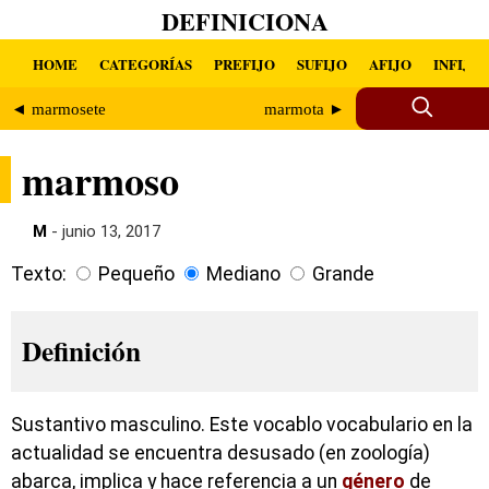
DEFINICIONA
HOME
CATEGORÍAS
PREFIJO
SUFIJO
AFIJO
INFIJO
◄ marmosete
marmota ►
marmoso
M
- junio 13, 2017
Texto:
Pequeño
Mediano
Grande
Definición
Sustantivo masculino. Este vocablo vocabulario en la
actualidad se encuentra desusado (en zoología)
abarca, implica y hace referencia a un
género
de