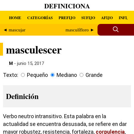
DEFINICIONA
HOME
CATEGORÍAS
PREFIJO
SUFIJO
AFIJO
INFIJO
◄ mascujar
masculífloro ►
masculescer
M
- junio 15, 2017
Texto:
Pequeño
Mediano
Grande
Definición
Verbo neutro intransitivo. Esta palabra en la
actualidad se encuentra desusada, se refiere en dar
mayor robustez, resistencia, fortaleza,
corpulencia
,