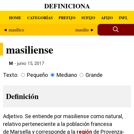
DEFINICIONA
HOME
CATEGORÍAS
PREFIJO
SUFIJO
AFIJO
INFIJO
◄ masílico
masilio ►
masiliense
M
- junio 15, 2017
Texto:
Pequeño
Mediano
Grande
Definición
Adjetivo. Se entiende por masiliense como natural,
relativo perteneciente a la población francesa
de Marsella y corresponde a la
región
de Provenza-