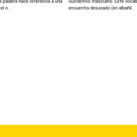
a palabra hace referencia a una
Sustantivo masculino. Este vocabu
l o ...
encuentra desusado (en albañil...