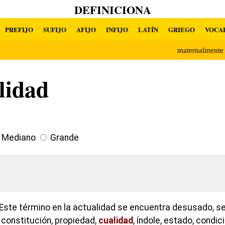
DEFINICIONA
PREFIJO
SUFIJO
AFIJO
INFIJO
LATÍN
GRIEGO
VOCA
maternalment
lidad
Mediano
Grande
Este término en la actualidad se encuentra desusado, se
constitución, propiedad,
cualidad
, índole, estado, condic