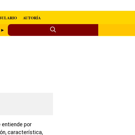
BULARIO
AUTORÍA
e ►
 entiende por
ión, característica,