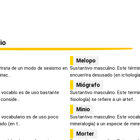
io
Melopo
 trata de un modo de sexismo en
Sustantivo masculino. Este términ
nac...
encuentra desusado (en ictiología)
Miógrafo
 vocablo es de uso bastante
Sustantivo masculino. Este termi
 conside...
fisiología) se refiere a un artef...
Minio
 vocabulario es de uso poco
Sustantivo masculino. Este vocabu
do (en t...
mineralogía) a un especie de minera
Morter