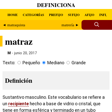
DEFINICIONA
HOME
CATEGORÍAS
PREFIJO
SUFIJO
AFIJO
INFIJO
◄ matraquista
matrería ►
matraz
M
- junio 20, 2017
Texto:
Pequeño
Mediano
Grande
Definición
Sustantivo masculino. Este vocabulario se refiere a
un
recipiente
hecho a base de vidrio o cristal, que
tiene en forma esférica y terminado en un tubo