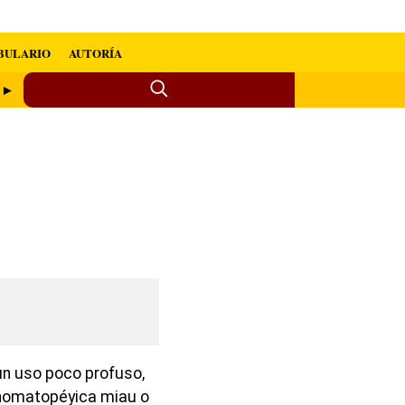
BULARIO
AUTORÍA
 ►
un uso poco profuso,
onomatopéyica miau o