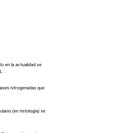
o en la actualidad se
 ...
 bases nitrogenadas que
.
lario (en mitología) se