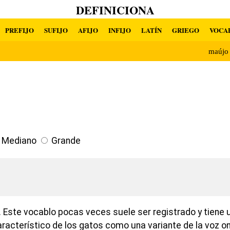
DEFINICIONA
PREFIJO
SUFIJO
AFIJO
INFIJO
LATÍN
GRIEGO
VOCA
maújo
Mediano
Grande
 Este vocablo pocas veces suele ser registrado y tiene 
racterístico de los gatos como una variante de la voz 