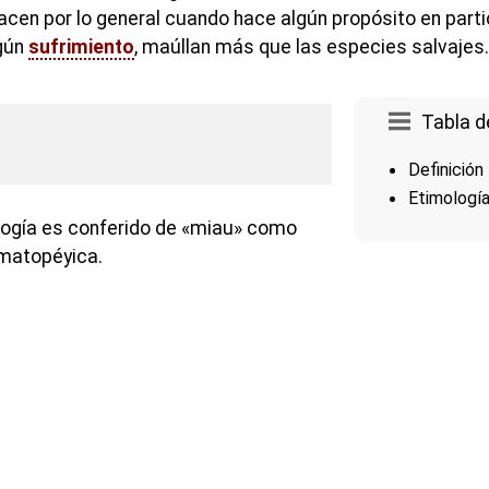
acen por lo general cuando hace algún propósito en partic
gún
sufrimiento
, maúllan más que las especies salvajes.
Tabla d
Definición
Etimologí
logía es conferido de «miau» como
omatopéyica.