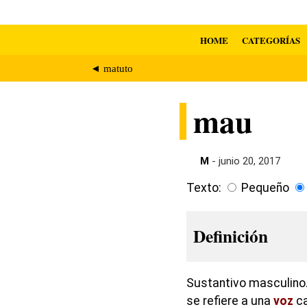
HOME
CATEGORÍAS
◄ matuto
mau
M
- junio 20, 2017
Texto:
Pequeño
Definición
Sustantivo masculino.
se refiere a una
voz
ca