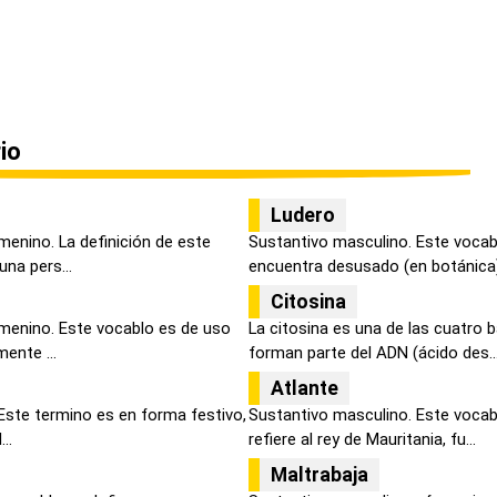
io
Ludero
menino. La definición de este
Sustantivo masculino. Este vocabl
na pers...
encuentra desusado (en botánica),
Citosina
menino. Este vocablo es de uso
La citosina es una de las cuatro
mente ...
forman parte del ADN (ácido des..
Atlante
 Este termino es en forma festivo,
Sustantivo masculino. Este vocabu
..
refiere al rey de Mauritania, fu...
Maltrabaja