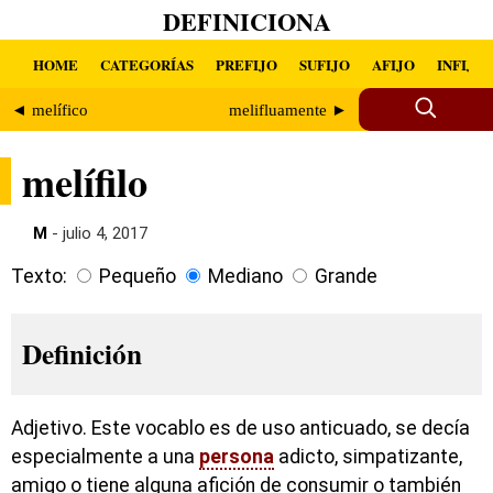
DEFINICIONA
HOME
CATEGORÍAS
PREFIJO
SUFIJO
AFIJO
INFIJO
◄ melífico
melifluamente ►
melífilo
M
- julio 4, 2017
Texto:
Pequeño
Mediano
Grande
Definición
Adjetivo. Este vocablo es de uso anticuado, se decía
especialmente a una
persona
adicto, simpatizante,
amigo o tiene alguna afición de consumir o también