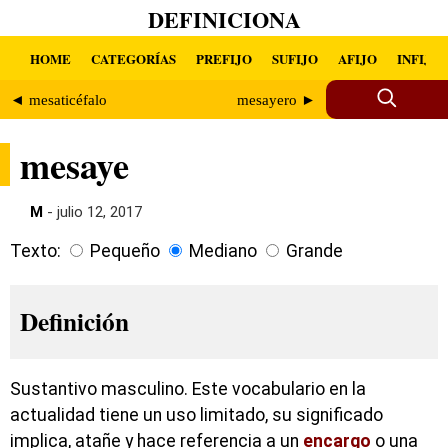
DEFINICIONA
HOME
CATEGORÍAS
PREFIJO
SUFIJO
AFIJO
INFIJO
◄ mesaticéfalo
mesayero ►
mesaye
M
- julio 12, 2017
Texto:
Pequeño
Mediano
Grande
Definición
Sustantivo masculino. Este vocabulario en la
actualidad tiene un uso limitado, su significado
implica, atañe y hace referencia a un
encargo
o una