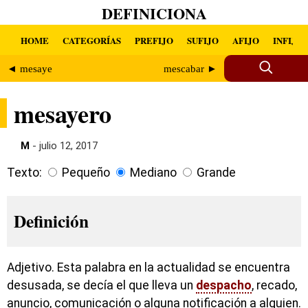
DEFINICIONA
HOME
CATEGORÍAS
PREFIJO
SUFIJO
AFIJO
INFIJO
◄ mesaye
mescabar ►
mesayero
M
- julio 12, 2017
Texto:
Pequeño
Mediano
Grande
Definición
Adjetivo. Esta palabra en la actualidad se encuentra
desusada, se decía el que lleva un
despacho
, recado,
anuncio, comunicación o alguna notificación a alguien.