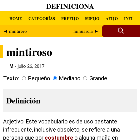
DEFINICIONA
HOME
CATEGORÍAS
PREFIJO
SUFIJO
AFIJO
INFIJO
◄ mintirero
minuarcia ►
mintiroso
M
- julio 26, 2017
Texto:
Pequeño
Mediano
Grande
Definición
Adjetivo. Este vocabulario es de uso bastante
infrecuente, inclusive obsoleto, se refiere a una
persona que por
costumbre
o alguna maña en