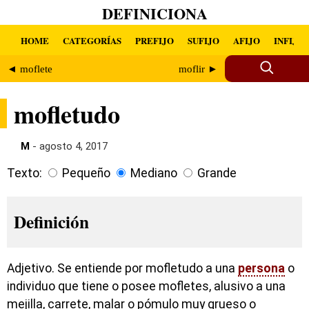
DEFINICIONA
HOME
CATEGORÍAS
PREFIJO
SUFIJO
AFIJO
INFIJO
◄ moflete
moflir ►
mofletudo
M
- agosto 4, 2017
Texto:
Pequeño
Mediano
Grande
Definición
Adjetivo. Se entiende por mofletudo a una
persona
o
individuo que tiene o posee mofletes, alusivo a una
mejilla, carrete, malar o pómulo muy grueso o