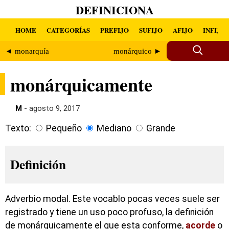
DEFINICIONA
HOME
CATEGORÍAS
PREFIJO
SUFIJO
AFIJO
INFIJO
◄ monarquía
monárquico ►
monárquicamente
M
- agosto 9, 2017
Texto:
Pequeño
Mediano
Grande
Definición
Adverbio modal. Este vocablo pocas veces suele ser
registrado y tiene un uso poco profuso, la definición
de monárquicamente el que esta conforme,
acorde
o