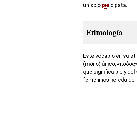
un solo
pie
o pata.
Etimología
Este vocablo en su et
(mono) único, «ποδος»
que significa pie y del
femeninos hereda del l