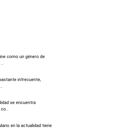
fine como un género de
..
bastante infrecuente,
..
alidad se encuentra
co...
ario en la actualidad tiene