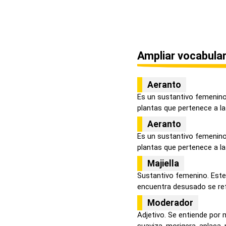
Ampliar vocabular
Aeranto
Es un sustantivo femenin
plantas que pertenece a la f
Aeranto
Es un sustantivo femenin
plantas que pertenece a la f
Majiella
Sustantivo femenino. Este
encuentra desusado se refi
Moderador
Adjetivo. Se entiende por
suaviza, morigera, aplaca, m