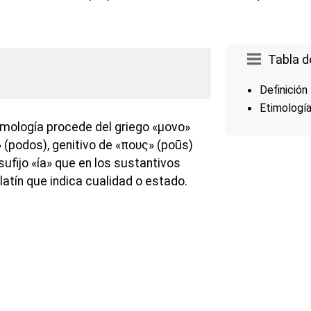
Tabla d
Definición
Etimologí
imología procede del griego «μονο»
 (podos), genitivo de «πους» (poūs)
 sufijo «ía» que en los sustantivos
atín que indica cualidad o estado.