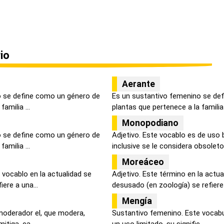
io
Aerante
o se define como un género de
Es un sustantivo femenino se de
amilia ...
plantas que pertenece a la familia .
Monopodiano
o se define como un género de
Adjetivo. Este vocablo es de uso 
amilia ...
inclusive se le considera obsoleto.
Moreáceo
 vocablo en la actualidad se
Adjetivo. Este término en la actu
ere a una...
desusado (en zoología) se refiere 
Mengía
 moderador el, que modera,
Sustantivo femenino. Este vocabul
itiga, ca...
un uso limitado, su signific...