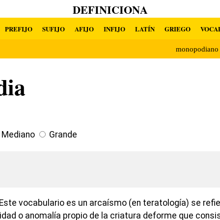
DEFINICIONA
PREFIJO
SUFIJO
AFIJO
INFIJO
LATÍN
GRIEGO
VOCA
monopodiano
dia
Mediano
Grande
Este vocabulario es un arcaísmo (en teratología) se refi
idad o anomalía propio de la criatura deforme que consis