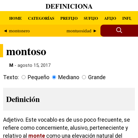
DEFINICIONA
HOME
CATEGORÍAS
PREFIJO
SUFIJO
AFIJO
INFIJO
◄ montonero
montuosidad ►
montoso
M
- agosto 15, 2017
Texto:
Pequeño
Mediano
Grande
Definición
Adjetivo. Este vocablo es de uso poco frecuente, se
refiere como concerniente, alusivo, perteneciente y
relativo al
monte
como una elevación natural del