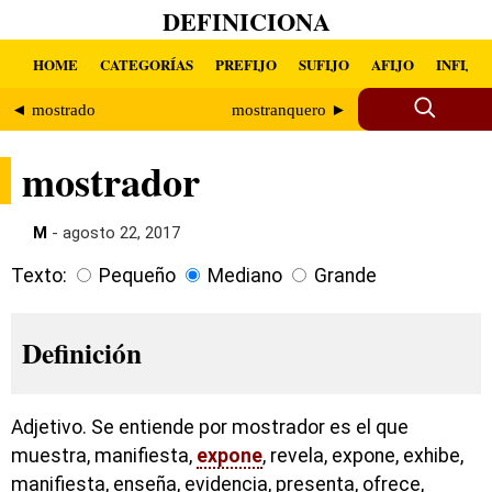
DEFINICIONA
HOME
CATEGORÍAS
PREFIJO
SUFIJO
AFIJO
INFIJO
◄ mostrado
mostranquero ►
mostrador
M
- agosto 22, 2017
Texto:
Pequeño
Mediano
Grande
Definición
Adjetivo. Se entiende por mostrador es el que
muestra, manifiesta,
expone
, revela, expone, exhibe,
manifiesta, enseña, evidencia, presenta, ofrece,