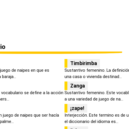
io
Timbirimba
n juego de naipes en que es
Sustantivo femenino. La definició
 baraja...
una casa o vivienda destinad...
Zanga
vocabulario se define a la acción
Sustantivo femenino. Este vocablo
rs...
a una variedad de juego de na...
¡zape!
n juego de naipes que ser hacía
Interjección. Este termino es de 
palme...
el diccionario del idioma es...