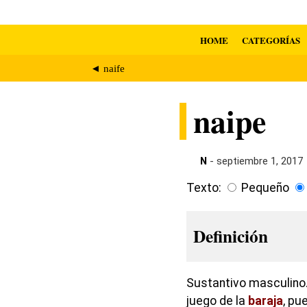
HOME
CATEGORÍAS
◄ naife
naipe
N
- septiembre 1, 2017
Texto:
Pequeño
Definición
Sustantivo masculino.
juego de la
baraja
, pu