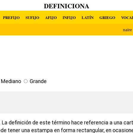
DEFINICIONA
PREFIJO
SUFIJO
AFIJO
INFIJO
LATÍN
GRIEGO
VOCA
nair
Mediano
Grande
 La definición de este término hace referencia a una ca
ede tener una estampa en forma rectangular, en ocasion