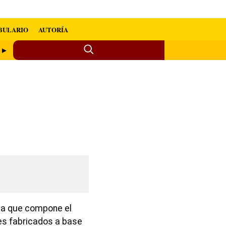
BULARIO
AUTORÍA
e ►
rta que compone el
es fabricados a base