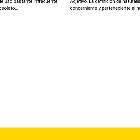
de uso bastante infrecuente,
Adjetivo. La definición de naturali
bsoleto...
concerniente y perteneciente al na