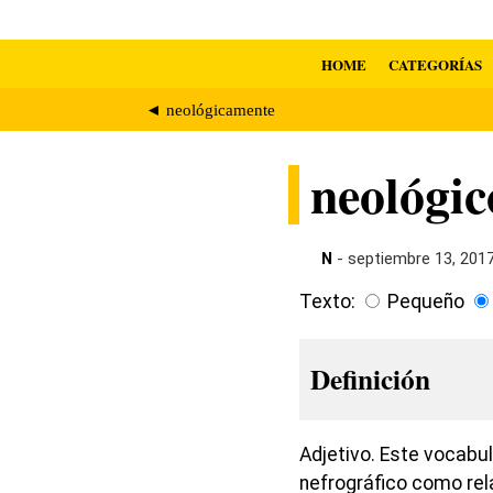
HOME
CATEGORÍAS
◄ neológicamente
neológic
N
- septiembre 13, 201
Texto:
Pequeño
Definición
Adjetivo. Este vocabu
nefrográfico como rela