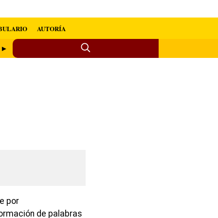
BULARIO
AUTORÍA
) ►
e por
ormación de palabras