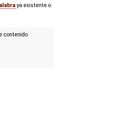
alabra
ya existente o
e contenido
a