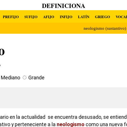
DEFINICIONA
PREFIJO
SUFIJO
AFIJO
INFIJO
LATÍN
GRIEGO
VOCA
neologismo (sustantivo
o
7
Mediano
Grande
lario en la actualidad se encuentra desusado, se entiend
tivo y perteneciente a la
neologismo
como una nueva f