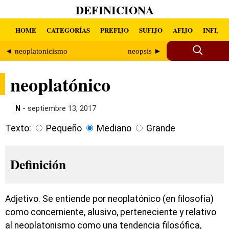
DEFINICIONA
HOME
CATEGORÍAS
PREFIJO
SUFIJO
AFIJO
INFIJO
◄ neoplatonicismo
neopsis ►
neoplatónico
N
- septiembre 13, 2017
Texto:
Pequeño
Mediano
Grande
Definición
Adjetivo. Se entiende por neoplatónico (en filosofía)
como concerniente, alusivo, perteneciente y relativo
al neoplatonismo como una tendencia filosófica,