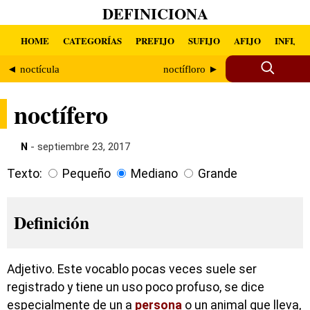
DEFINICIONA
HOME
CATEGORÍAS
PREFIJO
SUFIJO
AFIJO
INFIJO
◄ noctícula
noctífloro ►
noctífero
N
- septiembre 23, 2017
Texto:
Pequeño
Mediano
Grande
Definición
Adjetivo. Este vocablo pocas veces suele ser
registrado y tiene un uso poco profuso, se dice
especialmente de un a
persona
o un animal que lleva,