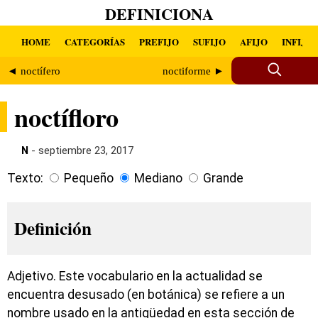
DEFINICIONA
HOME
CATEGORÍAS
PREFIJO
SUFIJO
AFIJO
INFIJO
◄ noctífero
noctiforme ►
noctífloro
N
- septiembre 23, 2017
Texto:
Pequeño
Mediano
Grande
Definición
Adjetivo. Este vocabulario en la actualidad se
encuentra desusado (en botánica) se refiere a un
nombre usado en la antigüedad en esta sección de