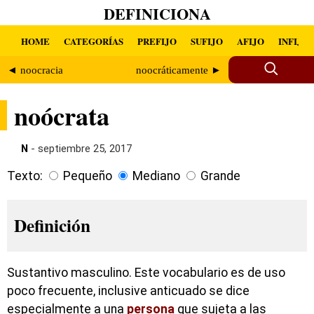
DEFINICIONA
HOME
CATEGORÍAS
PREFIJO
SUFIJO
AFIJO
INFIJO
◄ noocracia
noocráticamente ►
noócrata
N
- septiembre 25, 2017
Texto:
Pequeño
Mediano
Grande
Definición
Sustantivo masculino. Este vocabulario es de uso
poco frecuente, inclusive anticuado se dice
especialmente a una
persona
que sujeta a las