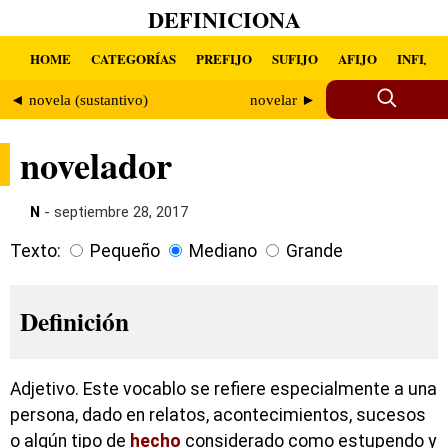
DEFINICIONA
HOME
CATEGORÍAS
PREFIJO
SUFIJO
AFIJO
INFIJO
◄ novela (sustantivo)
novelar ►
novelador
N
- septiembre 28, 2017
Texto:
Pequeño
Mediano
Grande
Definición
Adjetivo. Este vocablo se refiere especialmente a una
persona, dado en relatos, acontecimientos, sucesos
o algún tipo de
hecho
considerado como estupendo y