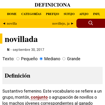
DEFINICIONA
HOME
CATEGORÍAS
PREFIJO
SUFIJO
AFIJO
INFIJO
◄ novilla
novillejo, ja ►
novillada
N
- septiembre 30, 2017
Texto:
Pequeño
Mediano
Grande
Definición
Sustantivo femenino. Este vocabulario se refiere a un
grupo, montón,
conjunto
o agrupación de novillos o
los machos jóvenes correspondientes al ganado