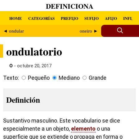
DEFINICIONA
HOME
CATEGORÍAS
PREFIJO
SUFIJO
AFIJO
INFIJO
◄ ondular
oneiro ►
ondulatorio
O
- octubre 20, 2017
Texto:
Pequeño
Mediano
Grande
Definición
Sustantivo masculino. Este vocabulario se dice
especialmente a un objeto,
elemento
o una
superficie que se extiende o propaga en forma o