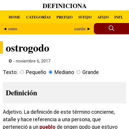
DEFINICIONA
HOME
CATEGORÍAS
PREFIJO
SUFIJO
AFIJO
INFIJO
◄ ostro
ostrón ►
ostrogodo
O
- noviembre 6, 2017
Texto:
Pequeño
Mediano
Grande
Definición
Adjetivo. La definición de este término concierne,
atañe y hace referencia a una persona, que
perteneció a un
pueblo
de origen godo que estuvo