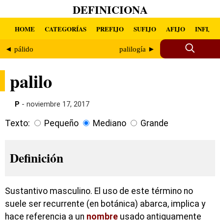
DEFINICIONA
HOME
CATEGORÍAS
PREFIJO
SUFIJO
AFIJO
INFIJO
◄ pálido
palilogía ►
palilo
P
- noviembre 17, 2017
Texto:
Pequeño
Mediano
Grande
Definición
Sustantivo masculino. El uso de este término no
suele ser recurrente (en botánica) abarca, implica y
hace referencia a un
nombre
usado antiguamente