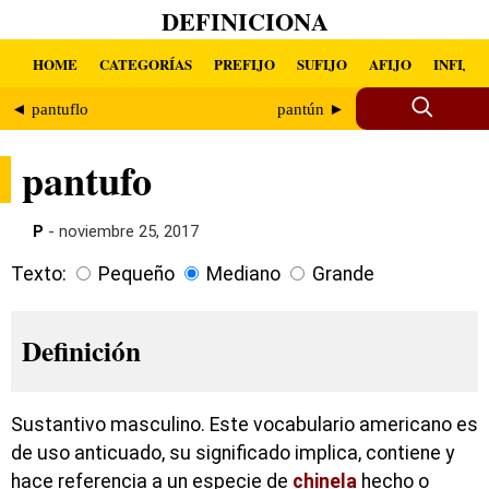
DEFINICIONA
HOME
CATEGORÍAS
PREFIJO
SUFIJO
AFIJO
INFIJO
◄ pantuflo
pantún ►
pantufo
P
- noviembre 25, 2017
Texto:
Pequeño
Mediano
Grande
Definición
Sustantivo masculino. Este vocabulario americano es
de uso anticuado, su significado implica, contiene y
hace referencia a un especie de
chinela
hecho o