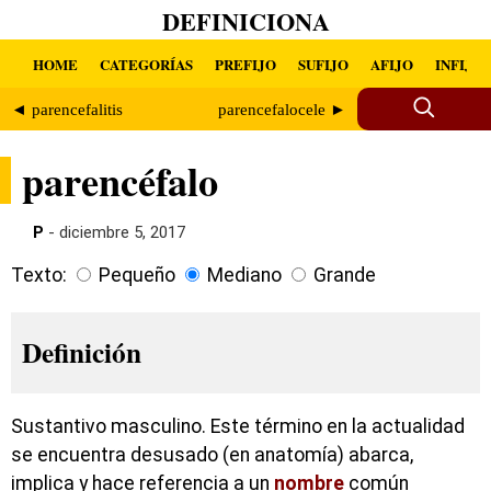
DEFINICIONA
HOME
CATEGORÍAS
PREFIJO
SUFIJO
AFIJO
INFIJO
◄ parencefalitis
parencefalocele ►
parencéfalo
P
- diciembre 5, 2017
Texto:
Pequeño
Mediano
Grande
Definición
Sustantivo masculino. Este término en la actualidad
se encuentra desusado (en anatomía) abarca,
implica y hace referencia a un
nombre
común