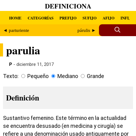
DEFINICIONA
HOME
CATEGORÍAS
PREFIJO
SUFIJO
AFIJO
INFIJO
◄ parturiente
párulis ►
parulia
P
- diciembre 11, 2017
Texto:
Pequeño
Mediano
Grande
Definición
Sustantivo femenino. Este término en la actualidad
se encuentra desusado (en medicina y cirugía) se
refiere a una denominación usado antiguamente por