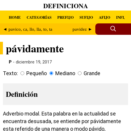
DEFINICIONA
HOME
CATEGORÍAS
PREFIJO
SUFIJO
AFIJO
INFIJO
◄ pavico, ca, llo, lla, to, ta
pavidez ►
pávidamente
P
- diciembre 19, 2017
Texto:
Pequeño
Mediano
Grande
Definición
Adverbio modal. Esta palabra en la actualidad se
encuentra desusada, se entiende por pávidamente
esta referido de una manera o modo pávido,