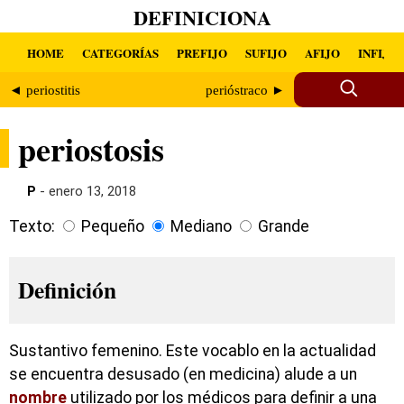
DEFINICIONA
HOME
CATEGORÍAS
PREFIJO
SUFIJO
AFIJO
INFIJO
◄ periostitis
perióstraco ►
periostosis
P
- enero 13, 2018
Texto:
Pequeño
Mediano
Grande
Definición
Sustantivo femenino. Este vocablo en la actualidad
se encuentra desusado (en medicina) alude a un
nombre
utilizado por los médicos para definir a una