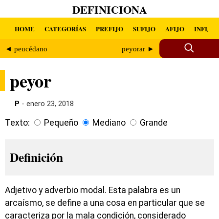
DEFINICIONA
HOME
CATEGORÍAS
PREFIJO
SUFIJO
AFIJO
INFIJO
◄ peucédano
peyorar ►
peyor
P
- enero 23, 2018
Texto:
Pequeño
Mediano
Grande
Definición
Adjetivo y adverbio modal. Esta palabra es un
arcaísmo, se define a una cosa en particular que se
caracteriza por la mala condición, considerado