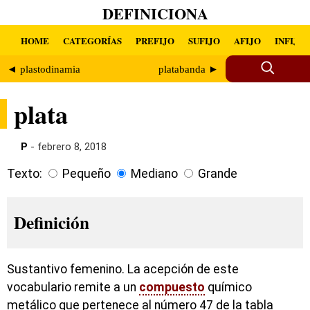
DEFINICIONA
HOME
CATEGORÍAS
PREFIJO
SUFIJO
AFIJO
INFIJO
◄ plastodinamia
platabanda ►
plata
P
- febrero 8, 2018
Texto:
Pequeño
Mediano
Grande
Definición
Sustantivo femenino. La acepción de este
vocabulario remite a un
compuesto
químico
metálico que pertenece al número 47 de la tabla