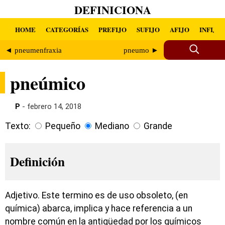
DEFINICIONA
HOME
CATEGORÍAS
PREFIJO
SUFIJO
AFIJO
INFIJO
◄ pneumenfraxia
pneumo ►
pneúmico
P
- febrero 14, 2018
Texto:
Pequeño
Mediano
Grande
Definición
Adjetivo. Este termino es de uso obsoleto, (en
química) abarca, implica y hace referencia a un
nombre común en la antigüedad por los químicos